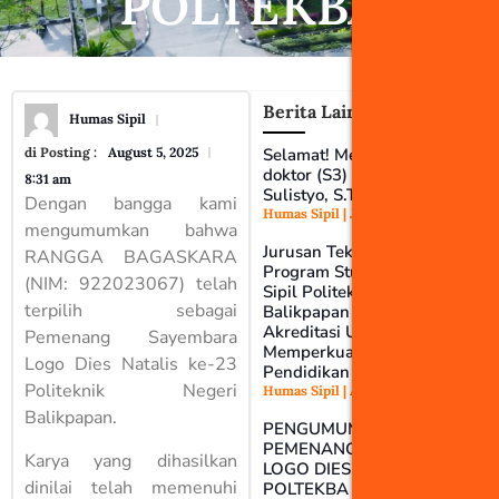
POLTEKBA
Berita Lainnya
Humas Sipil
Selamat! Meraih gelar
di Posting :
August 5, 2025
doktor (S3) Bapak Dr. Totok
8:31 am
Sulistyo, S.T., M.T.
Dengan bangga kami
Humas Sipil
July 15, 2026
mengumumkan bahwa
Jurusan Teknik Sipil
RANGGA BAGASKARA
Program Studi D3 Teknik
(NIM: 922023067) telah
Sipil Politeknik Negeri
terpilih sebagai
Balikpapan Meraih
Akreditasi Unggul,
Pemenang Sayembara
Memperkuat Komitmen
Logo Dies Natalis ke-23
Pendidikan Berkualitas
Politeknik Negeri
Humas Sipil
August 28, 2025
Balikpapan.
PENGUMUMAN
PEMENANG SAYEMBARA
Karya yang dihasilkan
LOGO DIES NATALIS KE-23
dinilai telah memenuhi
POLTEKBA